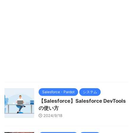
Salesforce・Pardot
システム
【Salesforce】Salesforce DevTools
の使い方
2024/9/18