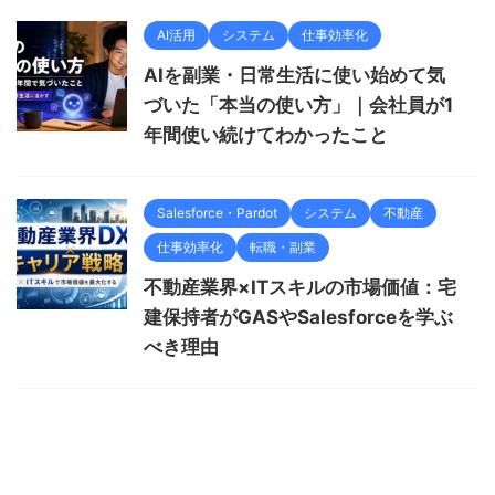
AI活用
システム
仕事効率化
AIを副業・日常生活に使い始めて気
づいた「本当の使い方」｜会社員が1
年間使い続けてわかったこと
Salesforce・Pardot
システム
不動産
仕事効率化
転職・副業
不動産業界×ITスキルの市場価値：宅
建保持者がGASやSalesforceを学ぶ
べき理由