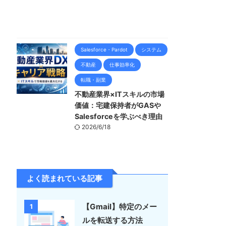
Salesforce・Pardot
システム
不動産
仕事効率化
転職・副業
不動産業界×ITスキルの市場
価値：宅建保持者がGASや
Salesforceを学ぶべき理由
2026/6/18
よく読まれている記事
【Gmail】特定のメー
1
ルを転送する方法