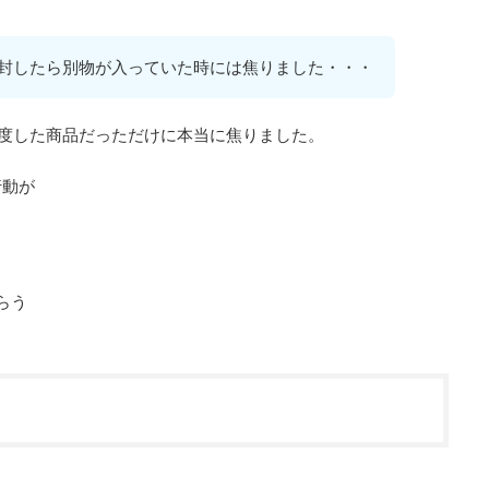
封したら別物が入っていた時には焦りました・・・
度した商品だっただけに本当に焦りました。
行動が
らう